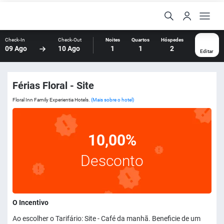
Check-In
Check-Out
Noites
Quartos
Hóspedes
09 Ago
10 Ago
1
1
2
Editar
Férias Floral - Site
Floral Inn Family Experientia Hotels.
(Mais sobre o hotel)
10,00%
Desconto
O Incentivo
Ao escolher o Tarifário: Site - Café da manhã. Beneficie de um