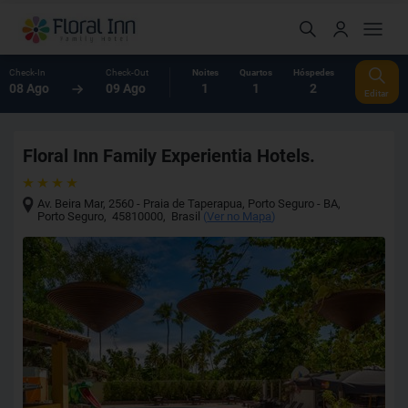
Check-In
Check-Out
Noites
Quartos
Hóspedes
08 Ago
09 Ago
1
1
2
Editar
Floral Inn Family Experientia Hotels.
Av. Beira Mar, 2560 - Praia de Taperapua, Porto Seguro - BA
,
Porto Seguro
,
45810000
,
Brasil
(
Ver no Mapa
)