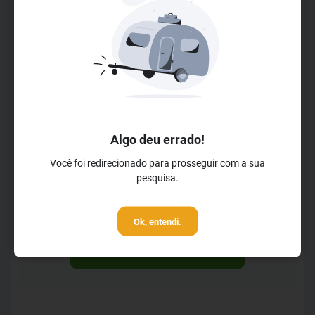
momentos entre as pessoas que mais se amam.
LER MAIS
Horários de Check-in
Check-in a partir das 14h00m
Check-out até 12h00m
Horários da Recepção
Aberto das 0h00m
Algo deu errado!
Até às 23h59m
Você foi redirecionado para prosseguir com a sua
Horários do Café da Manhã
pesquisa.
A partir das 7h00m
Até às 10h00m
Ok, entendi.
RESERVAR AGORA