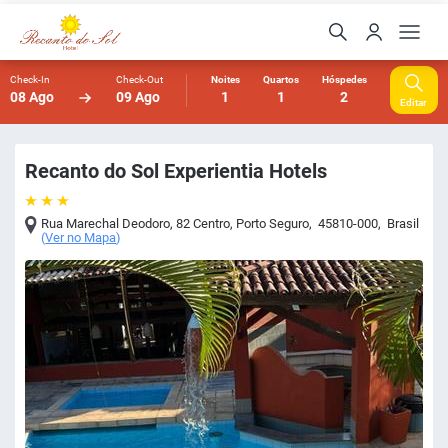
Check-In
Check-Out
Noites
Quartos
Hóspedes
08 Ago
09 Ago
1
1
2
Editar
Recanto do Sol Experientia Hotels
Rua Marechal Deodoro, 82 Centro
,
Porto Seguro
,
45810-000
,
Brasil
(
Ver no Mapa
)