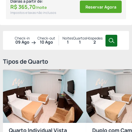
Diárias a partir de:
R$
365,
70
Reservar Agora
/noite
Impostos e taxas não inclusos
Check-in
Check-out
Noites
Quartos
Hóspedes
09 Ago
10 Ago
1
1
2
Tipos de Quarto
Quarto Individual Vista
Duplo com Cam