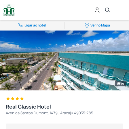
Ligar ao hotel
Ver no Mapa
19
Real Classic Hotel
Avenida Santos Dumont, 1479 , Aracaju 49035-785