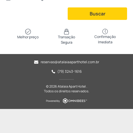
Buscar
Confirmação
Melhor preço
Transação
Imediata
Segura
reservas@atalaiaaparthotel.com.br
(79) 3243-1616
© 2026 Atalaia Apart Hotel .
Todos os direitos reservados.
Powered by