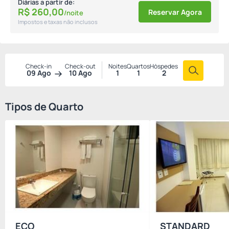
Diárias a partir de:
R$
260,
00
Reservar Agora
/noite
Impostos e taxas não inclusos
Check-in
Check-out
Noites
Quartos
Hóspedes
09 Ago
10 Ago
1
1
2
Tipos de Quarto
ECO
STANDARD