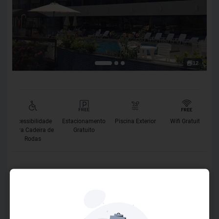
12
Acessibilidade
Estacionamento
Piscina Exterior
Wifi Gratuito
para Cadeira de
Gratuito
Rodas
O Hotel
Conforto, lazer e negócios. Tudo isso num só lugar, no
coração da maior área de lazer e entretenimento de
Sergipe: a praia de Atalaia. O Aquarios Praia Hotel destaca-