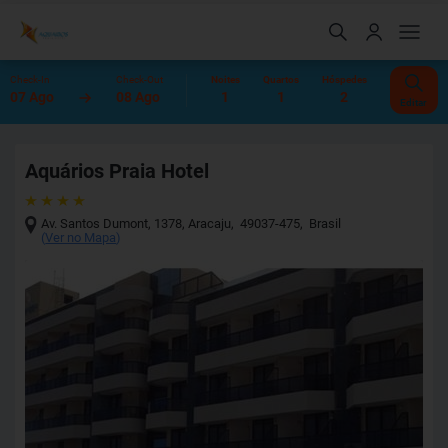
Check-In
Check-Out
Noites
Quartos
Hóspedes
07 Ago
08 Ago
1
1
2
Editar
Aquários Praia Hotel
Av. Santos Dumont, 1378
,
Aracaju
,
49037-475
,
Brasil
(
Ver no Mapa
)