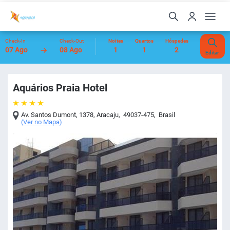
Check-In
Check-Out
Noites
Quartos
Hóspedes
07 Ago
08 Ago
1
1
2
Editar
Aquários Praia Hotel
Av. Santos Dumont, 1378
,
Aracaju
,
49037-475
,
Brasil
(
Ver no Mapa
)