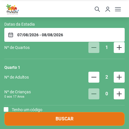
Ecoporan Hotel Charme 
Datas da Estadia
1
Nº de Quartos
Quarto
1
2
Nº de Adultos
Nº de Crianças
0
0 aos
17
Anos
Tenho um código
BUSCAR