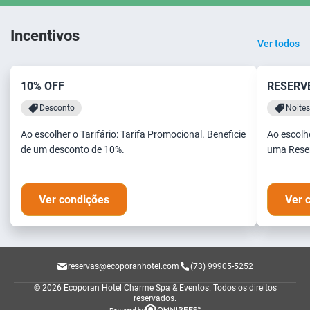
Incentivos
Ver todos
10% OFF
RESERVE
Desconto
Noites
Ao escolher o Tarifário: Tarifa Promocional. Beneficie
Ao escolhe
de um desconto de 10%.
uma Reser
Ver condições
Ver 
reservas@ecoporanhotel.com
(73) 99905-5252
© 2026 Ecoporan Hotel Charme Spa & Eventos.
Todos os direitos
reservados.