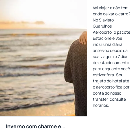
Estacione e
Vai viajar e não tem
Voe
onde deixar o carro
No Slaviero
Guarulhos
Aeroporto, o pacot
Estacione e Voe
inclui uma diária
antes ou depois da
sua viagem e 7 dias
de estacionamento
para enquanto você
estiver fora. Seu
trajeto do hotel até
o aeroporto fica por
conta do nosso
transfer, consulte
horários.
Inverno com charme e