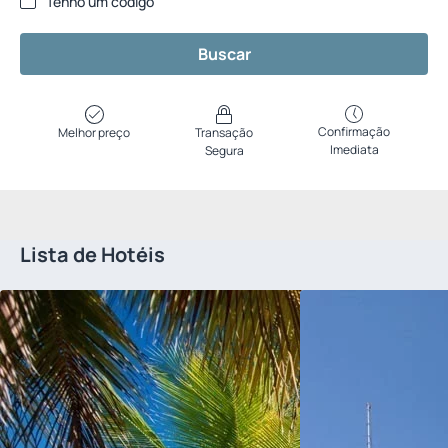
Tenho um código
Buscar
Confirmação
Melhor preço
Transação
Imediata
Segura
Lista de Hotéis