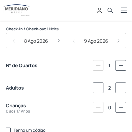
Meridiano Hotel
Check-in / Check-out
1 Noite
8 Ago 2026
9 Ago 2026
N° de Quartos
1
Adultos
2
Crianças
0
0 aos 17 Anos
Tenho um código