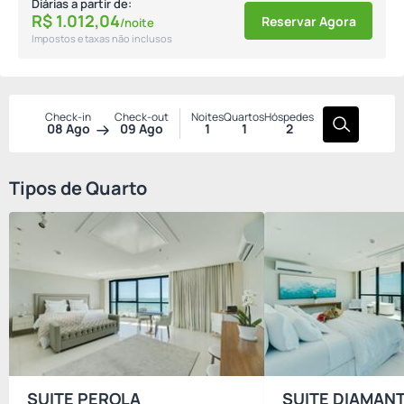
Diárias a partir de:
R$
1.012,
04
Reservar Agora
/noite
Impostos e taxas não inclusos
Check-in
Check-out
Noites
Quartos
Hóspedes
08 Ago
09 Ago
1
1
2
Tipos de Quarto
SUITE PEROLA
SUITE DIAMAN