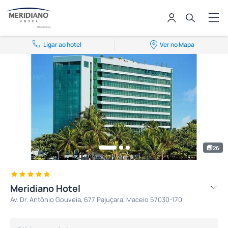
Ligar ao hotel
Ver no Mapa
26
Meridiano Hotel
Av. Dr. Antônio Gouveia, 677 Pajuçara, Maceio 57030-170