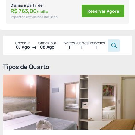
Diárias a partir de:
R$
763,
00
Reservar Agora
/noite
Impostos e taxas não inclusos
Check-in
Check-out
Noites
Quartos
Hóspedes
07 Ago
08 Ago
1
1
1
Tipos de Quarto