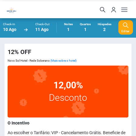
Check-In
Check-Out
Noites
Quartos
Hóspedes
10 Ago
11 Ago
1
1
2
Editar
12% OFF
Novo Sol Hotel - Rede Soberano
(Mais sobre o hotel)
12,00%
Desconto
O Incentivo
Ao escolher o Tarifário: VIP - Cancelamento Grátis. Beneficie de