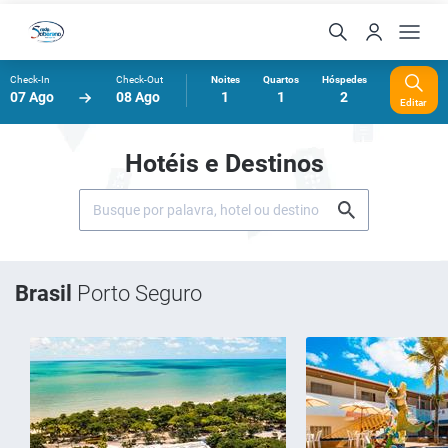
Check-In
Check-Out
Noites
Quartos
Hóspedes
07 Ago
08 Ago
1
1
2
Editar
Hotéis e Destinos
Brasil
Porto Seguro