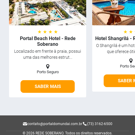
★ ★ ★ ★
★ ★
Portal Beach Hotel - Rede
Hotel Shangrilá -
Soberano
O Shangrilá é um ho
Localizado em frente à praia, possui
que oferece óti
uma das melhores estrut...
Porto Se
Porto Seguro
SABER 
SABER MAIS
contato@portaldomundai.com.br
(73) 3162-6500
© 2026 REDE SOBERANO.
Todos os direitos reservados.