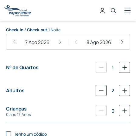
Hotel Experience João Fernandes
Check-in / Check-out
1 Noite
7 Ago 2026
8 Ago 2026
N° de Quartos
1
Adultos
2
Crianças
0
0 aos 17 Anos
Tenho um código