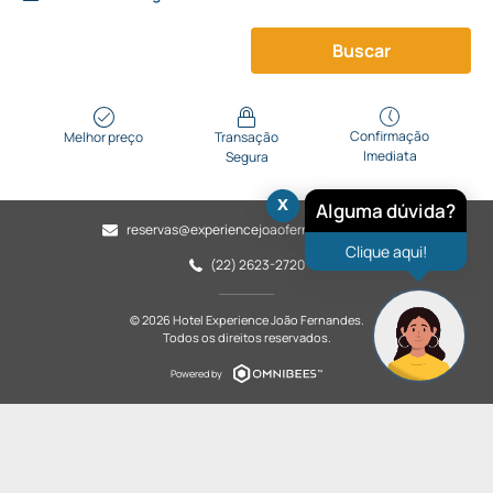
Buscar
Confirmação
Melhor preço
Transação
Imediata
Segura
x
Alguma dúvida?
reservas@experiencejoaofernandes.com.br
Clique aqui!
(22) 2623-2720
© 2026 Hotel Experience João Fernandes.
Todos os direitos reservados.
Powered by