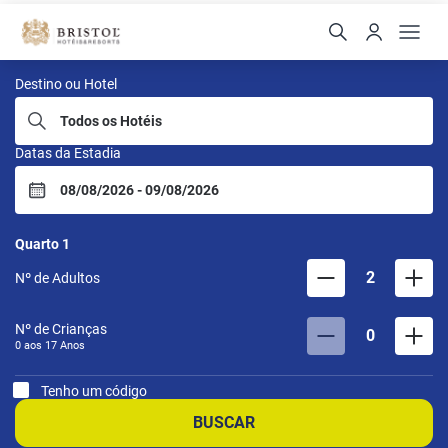
Bristol Hoteis e Resorts
Destino ou Hotel
Datas da Estadia
Quarto
1
2
Nº de Adultos
Nº de Crianças
0
0 aos
17
Anos
Tenho um código
BUSCAR