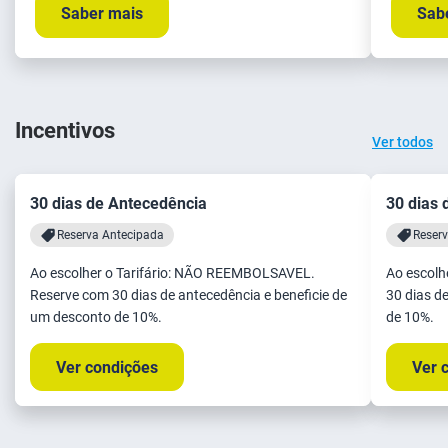
Saber mais
Sab
Incentivos
Ver todos
30 dias de Antecedência
30 dias 
Reserva Antecipada
Reser
Ao escolher o Tarifário: NÃO REEMBOLSAVEL.
Ao escolhe
Reserve com 30 dias de antecedência e beneficie de
30 dias d
um desconto de 10%.
de 10%.
Ver condições
Ver 