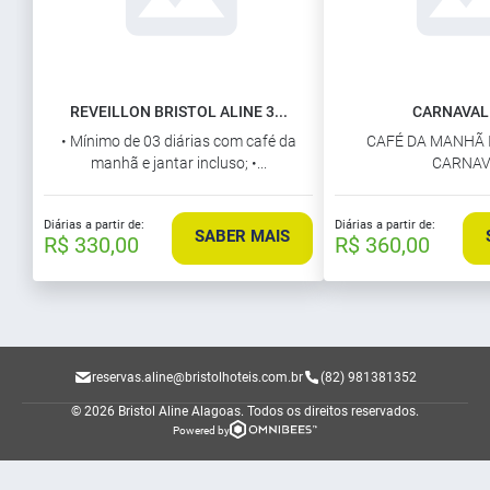
REVEILLON BRISTOL ALINE 3...
CARNAVAL
• Mínimo de 03 diárias com café da
CAFÉ DA MANHÃ 
manhã e jantar incluso; •...
CARNAV
Diárias a partir de:
Diárias a partir de:
SABER MAIS
R$ 330,00
R$ 360,00
reservas.aline@bristolhoteis.com.br
(82) 981381352
© 2026 Bristol Aline Alagoas.
Todos os direitos reservados.
Powered by