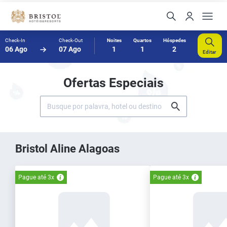
Check-In
Check-Out
Noites
Quartos
Hóspedes
06 Ago
07 Ago
1
1
2
Editar
Ofertas Especiais
Bristol Aline Alagoas
Pague até 3x
Pague até 3x