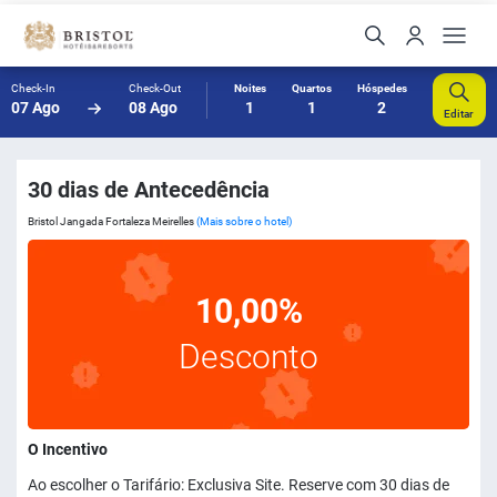
Check-In
Check-Out
Noites
Quartos
Hóspedes
07 Ago
08 Ago
1
1
2
Editar
30 dias de Antecedência
Bristol Jangada Fortaleza Meirelles
(Mais sobre o hotel)
10,00%
Desconto
O Incentivo
Ao escolher o Tarifário: Exclusiva Site. Reserve com 30 dias de