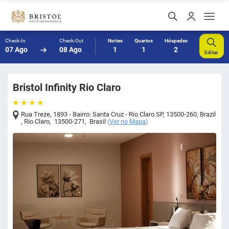
Check-In
Check-Out
Noites
Quartos
Hóspedes
07 Ago
08 Ago
1
1
2
Editar
Bristol Infinity Rio Claro
Rua Treze, 1893 - Bairro: Santa Cruz - Rio Claro SP, 13500-260, Brazil
,
Rio Claro
,
13500-271
,
Brasil
(
Ver no Mapa
)