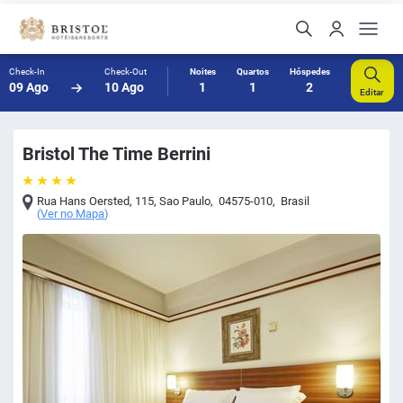
Check-In
Check-Out
Noites
Quartos
Hóspedes
09 Ago
10 Ago
1
1
2
Editar
Bristol The Time Berrini
Rua Hans Oersted, 115
,
Sao Paulo
,
04575-010
,
Brasil
(
Ver no Mapa
)