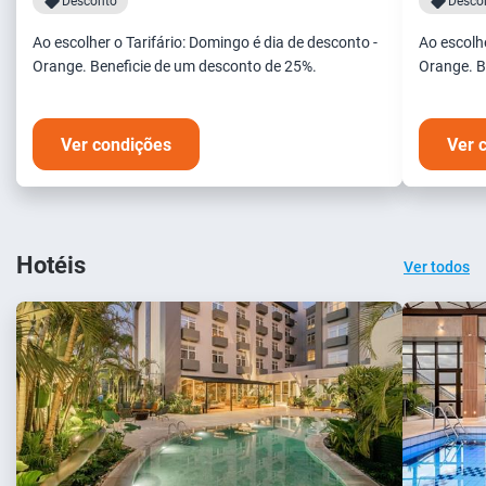
Desconto
Desco
Ao escolher o Tarifário: Domingo é dia de desconto -
Ao escolhe
Orange. Beneficie de um desconto de 25%.
Orange. B
Ver condições
Ver 
Hotéis
Ver todos