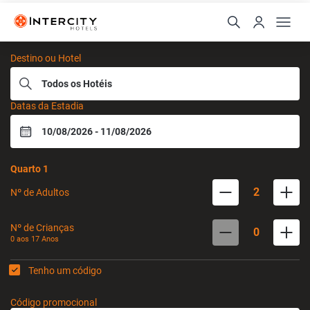
Intercity Hotels
Destino ou Hotel
Datas da Estadia
Quarto
1
2
Nº de Adultos
Nº de Crianças
0
0 aos
17
Anos
Tenho um código
Código promocional