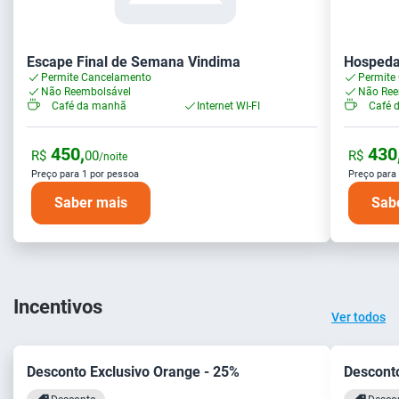
Escape Final de Semana Vindima
Hospeda
Permite Cancelamento
Permite
Não Reembolsável
Não Ree
Café da manhã
Internet WI-FI
Café 
450,
430
R$
00
R$
/noite
Preço para 1 por pessoa
Preço para
Saber mais
Sab
Incentivos
Ver todos
Desconto Exclusivo Orange - 25%
Desconto