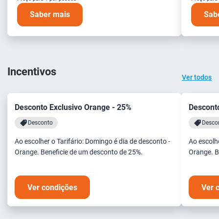
Saber mais
Sab
Incentivos
Ver todos
Desconto Exclusivo Orange - 25%
Desconto
Desconto
Desco
Ao escolher o Tarifário: Domingo é dia de desconto -
Ao escolhe
Orange. Beneficie de um desconto de 25%.
Orange. B
Ver condições
Ver 