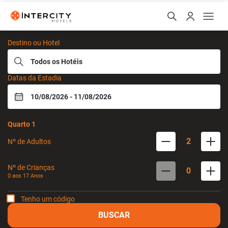
Intercity Hotels
Destino ou Hotel
Datas da Estadia
Quarto
1
2
Nº de Adultos
Nº de Crianças
0
0 aos
17
Anos
Tenho um código
BUSCAR