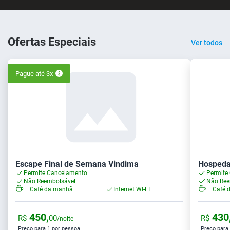
Ofertas Especiais
Ver todos
Pague até 3x
Escape Final de Semana Vindima
Hospeda
Permite Cancelamento
Permite
Não Reembolsável
Não Ree
Café da manhã
Internet WI-FI
Café 
450,
430
R$
00
R$
/noite
Preço para 1 por pessoa
Preço para