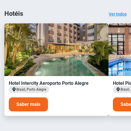
Hotéis
Ver todos
Hotel Intercity Aeroporto Porto Alegre
Hotel Pi
Brasil, Porto Alegre
Brasil,
Saber mais
Sabe