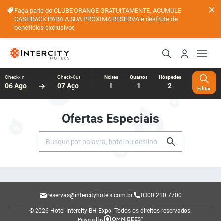
Faça parte do CLUBE ORANGE GRATUITAMENTE, ACUMULE
CASHBACK PARA A SUA PRÓXIMA RESERVA e desfrute de
benefícios exclusivos
Check-In
Check-Out
Noites
Quartos
Hóspedes
06 Ago
07 Ago
1
1
2
Editar
Ofertas Especiais
reservas@intercityhoteis.com.br
0300 210 7700
© 2026 Hotel Intercity BH Expo.
Todos os direitos reservados.
Powered by