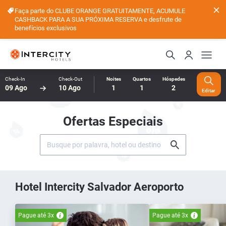
Faça parte do CLUBE ORANGE GRATUITAMENTE, ACUMULE
CASHBACK PARA A SUA PRÓXIMA RESERVA e desfrute de
benefícios exclusivos
Check-In
Check-Out
Noites
Quartos
Hóspedes
09 Ago
10 Ago
1
1
2
Editar
Ofertas Especiais
Hotel Intercity Salvador Aeroporto
Pague até 3x
Pague até 3x