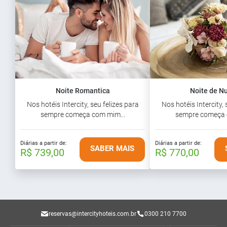
Noite Romantica
Noite de N
Nos hotéis Intercity, seu felizes para
Nos hotéis Intercity, 
sempre começa com mim...
sempre começa 
Diárias a partir de:
Diárias a partir de:
SABER MAIS
R$ 739,00
R$ 770,00
reservas@intercityhoteis.com.br
0300 210 7700