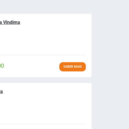
a Vindima
00
SABER MAIS
ia