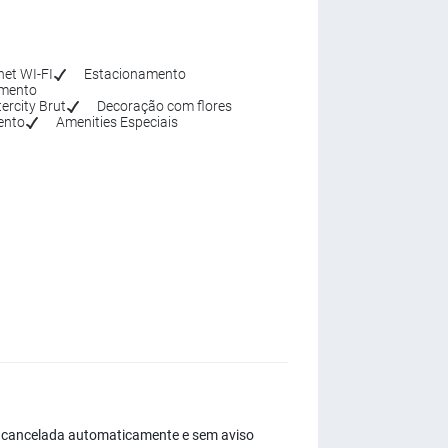
net WI-FI
Estacionamento
amento
ercity Brut
Decoração com flores
ento
Amenities Especiais
erá cancelada automaticamente e sem aviso