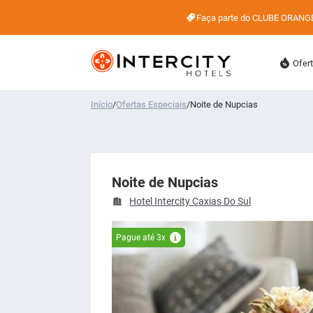
Faça parte do CLUBE ORANG
Ofer
Início
/
Ofertas Especiais
/
Noite de Nupcias
Noite de Nupcias
Hotel Intercity Caxias Do Sul
Pague até 3x