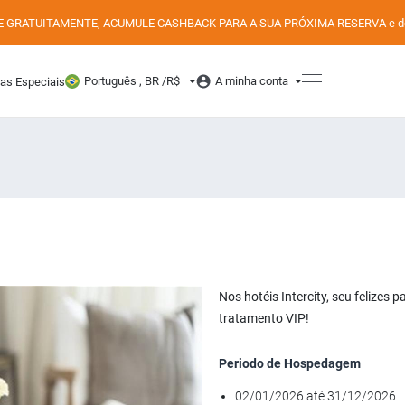
E GRATUITAMENTE, ACUMULE CASHBACK PARA A SUA PRÓXIMA RESERVA e desfr
Português , BR /
R$
A minha conta
tas Especiais
Nos hotéis Intercity, seu felize
tratamento VIP!
Periodo de Hospedagem
02/01/2026 até 31/12/2026