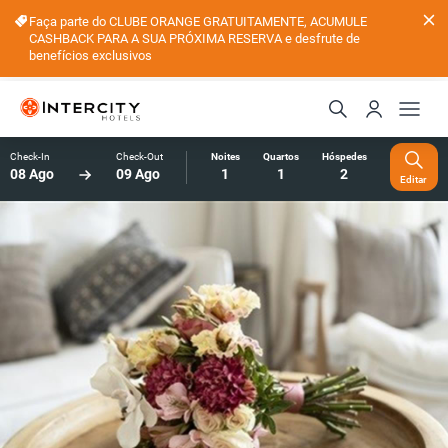
Faça parte do CLUBE ORANGE GRATUITAMENTE, ACUMULE
CASHBACK PARA A SUA PRÓXIMA RESERVA e desfrute de
benefícios exclusivos
Check-In
Check-Out
Noites
Quartos
Hóspedes
08 Ago
09 Ago
1
1
2
Editar