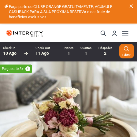
Faça parte do CLUBE ORANGE GRATUITAMENTE, ACUMULE
CASHBACK PARA A SUA PRÓXIMA RESERVA e desfrute de
benefícios exclusivos
Check-In
Check-Out
Noites
Quartos
Hóspedes
10 Ago
11 Ago
1
1
2
Editar
Pague até 3x