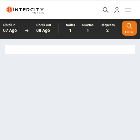
Check-In
Check-Out
Noites
Quartos
Hóspedes
07 Ago
08 Ago
1
1
2
Editar