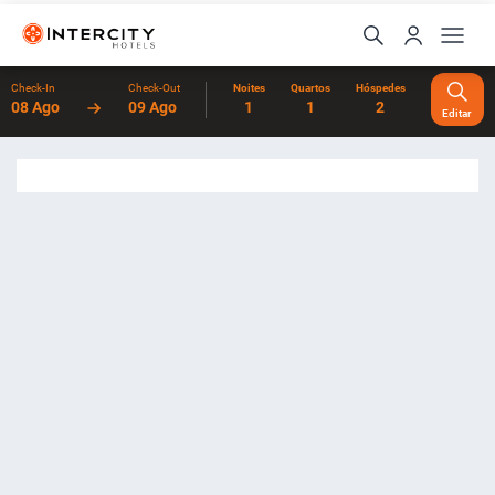
Check-In
Check-Out
Noites
Quartos
Hóspedes
08 Ago
09 Ago
1
1
2
Editar