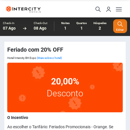
Check-In
Check-Out
Noites
Quartos
Hóspedes
07 Ago
08 Ago
1
1
2
Editar
Feriado com 20% OFF
Hotel Intercity BH Expo
(Mais sobre o hotel)
20,00%
Desconto
O Incentivo
Ao escolher o Tarifário: Feriados Promocionais - Orange. Se