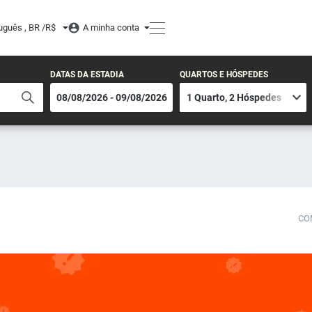
uguês , BR /
R$
A minha conta
DATAS DA ESTADIA
QUARTOS E HÓSPEDES
CO