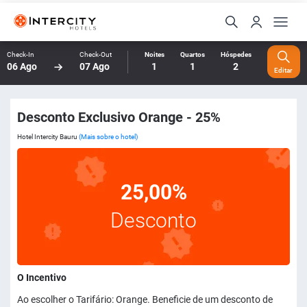
Check-In
Check-Out
Noites
Quartos
Hóspedes
06 Ago
07 Ago
1
1
2
Editar
Desconto Exclusivo Orange - 25%
Hotel Intercity Bauru
(Mais sobre o hotel)
25,00%
Desconto
O Incentivo
Ao escolher o Tarifário: Orange. Beneficie de um desconto de