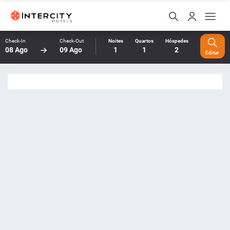
Check-In
Check-Out
Noites
Quartos
Hóspedes
08 Ago
09 Ago
1
1
2
Editar