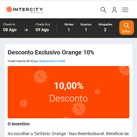
Check-In
Check-Out
Noites
Quartos
Hóspedes
08 Ago
09 Ago
1
1
2
Editar
Desconto Exclusivo Orange 10%
Hotel Intercity BH Expo
(Mais sobre o hotel)
10,00%
Desconto
O Incentivo
Ao escolher o Tarifário: Orange - Nao Reembolsavel. Beneficie de