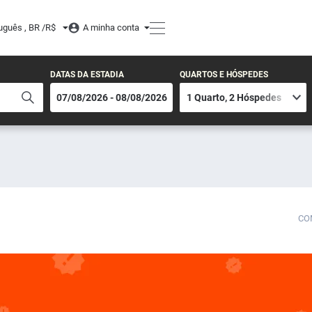
uguês , BR /
R$
A minha conta
DATAS DA ESTADIA
QUARTOS E HÓSPEDES
CO