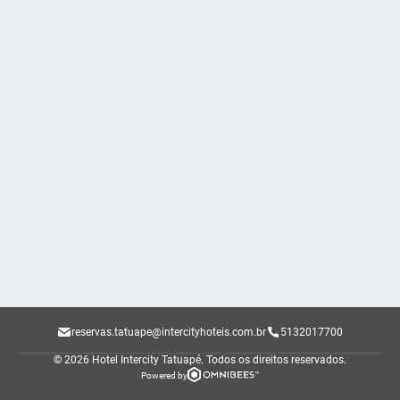
reservas.tatuape@intercityhoteis.com.br
5132017700
© 2026 Hotel Intercity Tatuapé.
Todos os direitos reservados.
Powered by