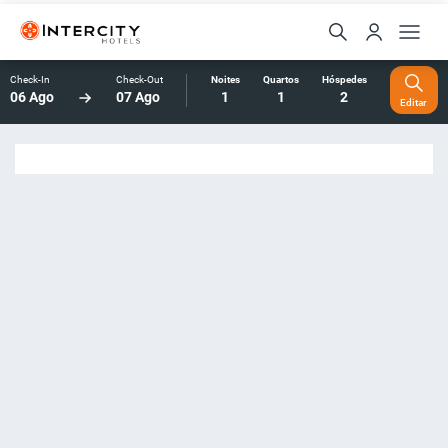
Check-In
Check-Out
Noites
Quartos
Hóspedes
06 Ago
07 Ago
1
1
2
Editar