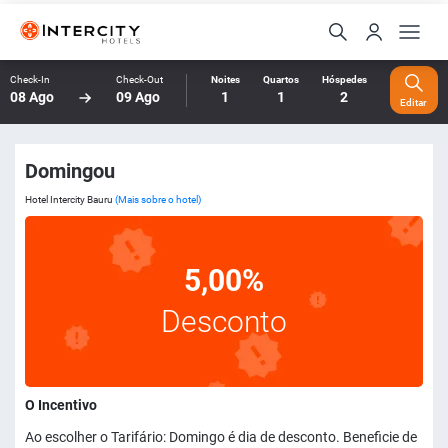
Check-In
Check-Out
Noites
Quartos
Hóspedes
08 Ago
09 Ago
1
1
2
Editar
Domingou
Hotel Intercity Bauru
(Mais sobre o hotel)
5,00%
Desconto
O Incentivo
Ao escolher o Tarifário: Domingo é dia de desconto. Beneficie de