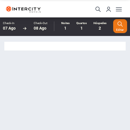
Check-In
Check-Out
Noites
Quartos
Hóspedes
07 Ago
08 Ago
1
1
2
Editar