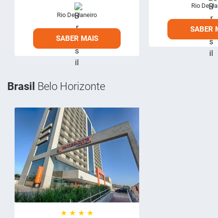
Rio De Ja
Rio De Janeiro
SABER 
SABER MAIS
Brasil
Belo Horizonte
★ ★ ★ ★