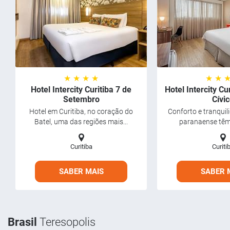
★ ★ ★ ★
★ ★ 
Hotel Intercity Curitiba 7 de
Hotel Intercity Cu
Setembro
Cívi
Hotel em Curitiba, no coração do
Conforto e tranquil
Batel, uma das regiões mais...
paranaense têm 
Curitiba
Curiti
SABER MAIS
SABER 
Brasil
Teresopolis