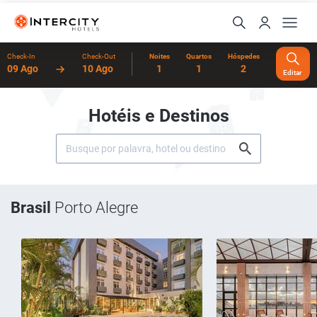
Check-In
Check-Out
Noites
Quartos
Hóspedes
09 Ago
10 Ago
1
1
2
Editar
Hotéis e Destinos
Brasil
Porto Alegre