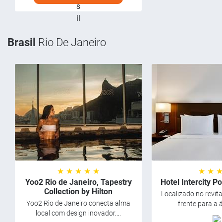
Brasil
Rio De Janeiro
★ ★ ★ ★ ★
★ ★ 
Yoo2 Rio de Janeiro, Tapestry
Hotel Intercity P
Collection by Hilton
Localizado no revita
Yoo2 Rio de Janeiro conecta alma
frente para a á
local com design inovador....