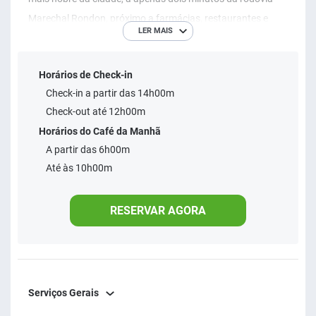
Marechal Rondon, próximo a farmácias, restaurantes e
LER MAIS
bares para o seu happy hour. Além disso, conta com fácil e
rápido acesso aos Distritos Industriais de Bauru e região.
Horários de Check-in
Se sobrar um tempinho na agenda aproveite para visitar o
Check-in a partir das 14h00m
Bauru Shopping, localizado a poucos minutos do nosso
Check-out até 12h00m
hotel em Bauru. Quer saber mais? Explore nossos serviços
Horários do Café da Manhã
e sinta-se bem com a Intercity Hotels.
A partir das 6h00m
Até às 10h00m
RESERVAR AGORA
Serviços Gerais