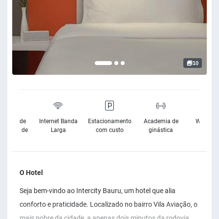
10
sibilidade
Internet Banda
Estacionamento
Academia de
Wifi Grat
Cadeira de
Larga
com custo
ginástica
Rodas
O Hotel
Seja bem-vindo ao Intercity Bauru, um hotel que alia
conforto e praticidade. Localizado no bairro Vila Aviação, o
mais nobre da cidade, a apenas dois minutos da rodovia