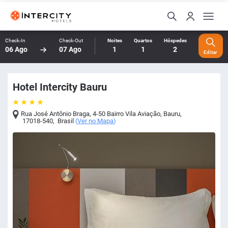
Check-In
Check-Out
Noites
Quartos
Hóspedes
06 Ago
07 Ago
1
1
2
Editar
Hotel Intercity Bauru
Rua José Antônio Braga, 4-50 Bairro Vila Aviação
,
Bauru
,
17018-540
,
Brasil
(
Ver no Mapa
)