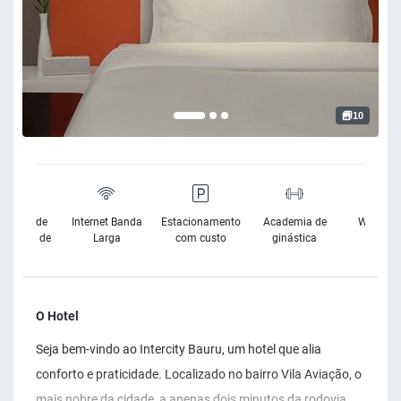
10
sibilidade
Internet Banda
Estacionamento
Academia de
Wifi Grat
Cadeira de
Larga
com custo
ginástica
Rodas
O Hotel
Seja bem-vindo ao Intercity Bauru, um hotel que alia
conforto e praticidade. Localizado no bairro Vila Aviação, o
mais nobre da cidade, a apenas dois minutos da rodovia