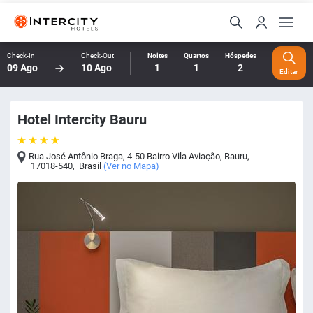
Check-In
Check-Out
Noites
Quartos
Hóspedes
09 Ago
10 Ago
1
1
2
Editar
Hotel Intercity Bauru
Rua José Antônio Braga, 4-50 Bairro Vila Aviação
,
Bauru
,
17018-540
,
Brasil
(
Ver no Mapa
)