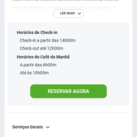
Marechal Rondon, próximo a farmácias, restaurantes e
LER MAIS
bares para o seu happy hour. Além disso, conta com fácil e
rápido acesso aos Distritos Industriais de Bauru e região.
Horários de Check-in
Se sobrar um tempinho na agenda aproveite para visitar o
Check-in a partir das 14h00m
Bauru Shopping, localizado a poucos minutos do nosso
Check-out até 12h00m
hotel em Bauru. Quer saber mais? Explore nossos serviços
Horários do Café da Manhã
e sinta-se bem com a Intercity Hotels.
A partir das 6h00m
Até às 10h00m
RESERVAR AGORA
Serviços Gerais