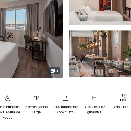
11
essibilidade
Internet Banda
Estacionamento
Academia de
Wifi Gratui
a Cadeira de
Larga
com custo
ginástica
Rodas