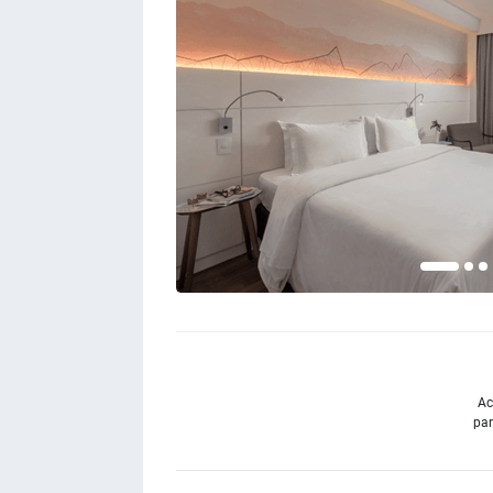
Ac
par