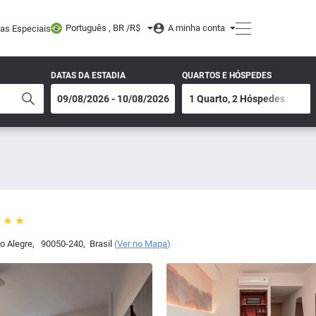
Português , BR /
R$
A minha conta
tas Especiais
DATAS DA ESTADIA
QUARTOS E HÓSPEDES
to Alegre
,
90050-240
,
Brasil
(
Ver no Mapa
)