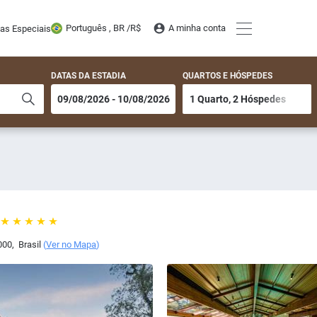
Português , BR /
R$
A minha conta
tas Especiais
DATAS DA ESTADIA
QUARTOS E HÓSPEDES
000
,
Brasil
(
Ver no Mapa
)