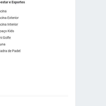
estar e Esportes
scina
cina Exterior
cina Interior
paço Kids
i Golfe
una
adra de Padel