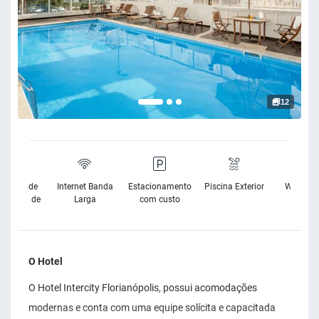
12
sibilidade
Internet Banda
Estacionamento
Piscina Exterior
Wifi Grat
Cadeira de
Larga
com custo
Rodas
O Hotel
O Hotel Intercity Florianópolis, possui acomodações
modernas e conta com uma equipe solícita e capacitada