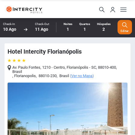
Check-In
Check-Out
Noites
Quartos
Hóspedes
10 Ago
11 Ago
1
1
2
Editar
Hotel Intercity Florianópolis
Av. Paulo Fontes, 1210 - Centro, Florianópolis - SC, 88010-400,
Brasil
,
Florianopolis
,
88010-230
,
Brasil
(
Ver no Mapa
)