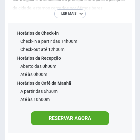
da cidade, estamos cercados por ótimos bares,
LER MAIS
restaurantes, shoppings e opções de lazer para todos os
gostos. Nossos apartamentos são amplos e funcionais,
Horários de Check-in
com sala de estar, mini cozinha e sacada. Aproveite para
Check-in a partir das 14h00m
começar bem o dia com um café da manhã saboroso, tudo
Check-out até 12h00m
pensado para oferecer mais conforto e praticidade durante
Horários da Recepção
toda a sua hospedagem.
Aberto das 0h00m
Até às 0h00m
Horários do Café da Manhã
A partir das 6h30m
Até às 10h00m
RESERVAR AGORA