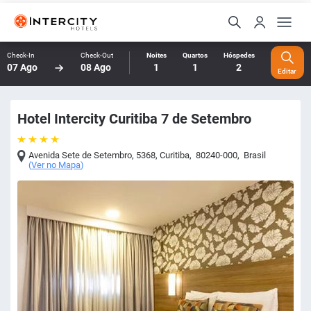
Check-In
Check-Out
Noites
Quartos
Hóspedes
07 Ago
08 Ago
1
1
2
Editar
Hotel Intercity Curitiba 7 de Setembro
Avenida Sete de Setembro, 5368
,
Curitiba
,
80240-000
,
Brasil
(
Ver no Mapa
)