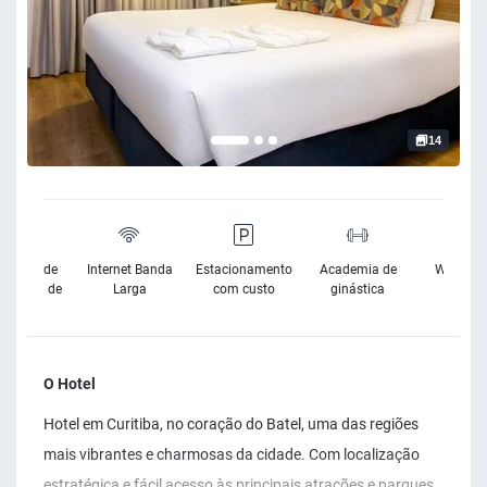
14
sibilidade
Internet Banda
Estacionamento
Academia de
Wifi Grat
Cadeira de
Larga
com custo
ginástica
Rodas
O Hotel
Hotel em Curitiba, no coração do Batel, uma das regiões
mais vibrantes e charmosas da cidade. Com localização
estratégica e fácil acesso às principais atrações e parques