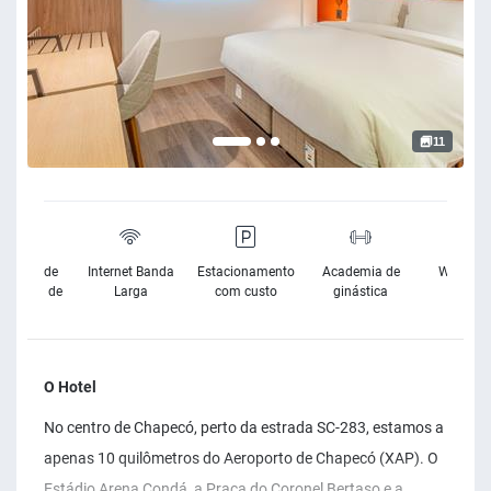
11
sibilidade
Internet Banda
Estacionamento
Academia de
Wifi Grat
Cadeira de
Larga
com custo
ginástica
Rodas
O Hotel
No centro de Chapecó, perto da estrada SC-283, estamos a
apenas 10 quilômetros do Aeroporto de Chapecó (XAP). O
Estádio Arena Condá, a Praça do Coronel Bertaso e a