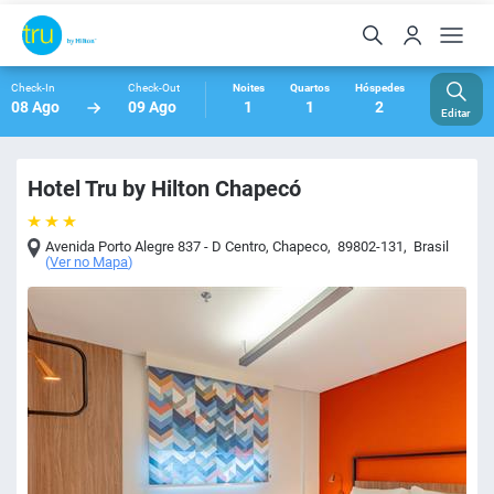
Check-In
Check-Out
Noites
Quartos
Hóspedes
08 Ago
09 Ago
1
1
2
Editar
Hotel Tru by Hilton Chapecó
Avenida Porto Alegre 837 - D Centro
,
Chapeco
,
89802-131
,
Brasil
(
Ver no Mapa
)