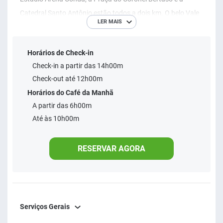
Catedral Santo Antônio estão todos a dois km. O belo Vale
LER MAIS
do Rio Uruguai fica a 24 km. Nosso café da manhã gratuito
e academia de ginástica 24 horas completam sua estada.
Horários de Check-in
Check-in a partir das 14h00m
Check-out até 12h00m
Horários do Café da Manhã
A partir das 6h00m
Até às 10h00m
RESERVAR AGORA
Serviços Gerais