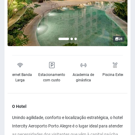
28
e
Internet Banda
Estacionamento
Academia de
Piscina Exterior
e
Larga
com custo
ginástica
O Hotel
Unindo agilidade, conforto e localização estratégica, o hotel
Intercity Aeroporto Porto Alegre é o lugar ideal para atender
as necessidades dos visitantes que vêm à capital gaúcha.