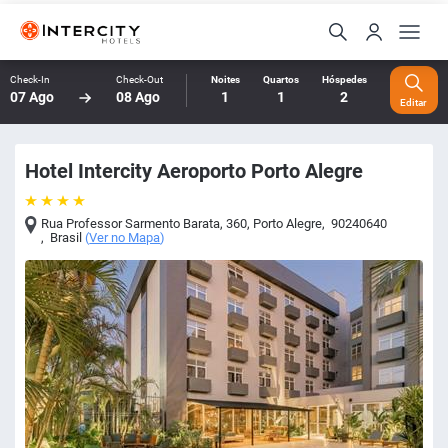
Check-In
Check-Out
Noites
Quartos
Hóspedes
07 Ago
08 Ago
1
1
2
Editar
Hotel Intercity Aeroporto Porto Alegre
Rua Professor Sarmento Barata, 360
,
Porto Alegre
,
90240640
,
Brasil
(
Ver no Mapa
)