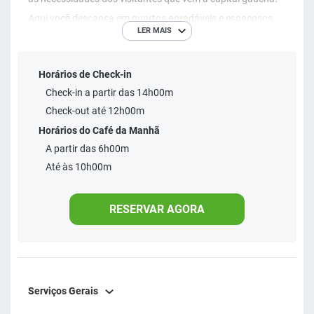
Aqui você descansa em quartos agradáveis e espaçosos,
LER MAIS
chega ao aeroporto em 5 minutos - ou ao centro da cidade
em menos de 10 minutos, e se desloca para as cidades da
Horários de Check-in
região metropolitana com bastante facilidade. Viva essa
Check-in a partir das 14h00m
experiência e sinta-se bem no nosso hotel em Porto Alegre.
Check-out até 12h00m
Horários do Café da Manhã
A partir das 6h00m
Até às 10h00m
RESERVAR AGORA
Serviços Gerais