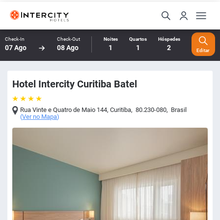
Check-In
Check-Out
Noites
Quartos
Hóspedes
07 Ago
08 Ago
1
1
2
Editar
Hotel Intercity Curitiba Batel
Rua Vinte e Quatro de Maio 144
,
Curitiba
,
80.230-080
,
Brasil
(
Ver no Mapa
)